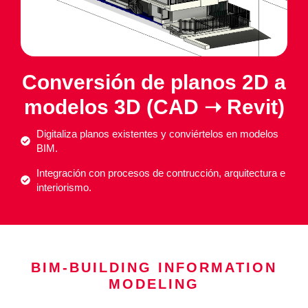
Conversión de planos 2D a
modelos 3D (CAD ➝ Revit)
Digitaliza planos existentes y conviértelos en modelos
BIM.
Integración con procesos de contrucción, arquitectura e
interiorismo.
BIM-BUILDING INFORMATION
MODELING