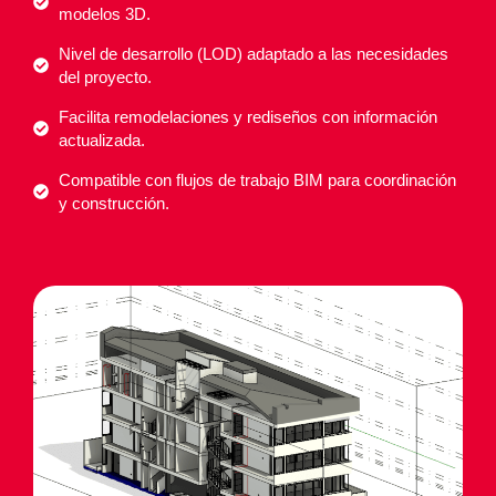
modelos 3D.
Nivel de desarrollo (LOD) adaptado a las necesidades
del proyecto.
Facilita remodelaciones y rediseños con información
actualizada.
Compatible con flujos de trabajo BIM para coordinación
y construcción.