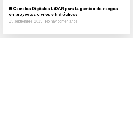
🌐 Gemelos Digitales LiDAR para la gestión de riesgos
en proyectos civiles e hidráulicos
15 septiembre, 2025
No hay comentarios
FAQ
Preguntas frecuentes
¡Estamos
Cotiza tu
proyecto
aquí para
ayudarte!